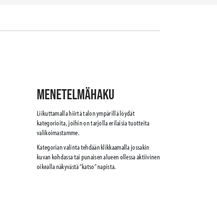
Menetelmähaku
Liikuttamalla hiirtä talon ympärillä löydät
kategorioita, joihin on tarjolla erilaisia tuotteita
valikoimastamme.
Kategorian valinta tehdään klikkaamalla jossakin
kuvan kohdassa tai punaisen alueen ollessa aktiivinen
oikealla näkyvästä “katso” napista.