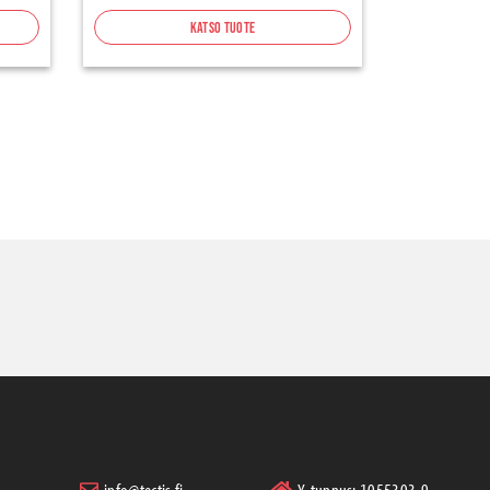
Katso tuote
info@tectis.fi
Y-tunnus: 1055303-9