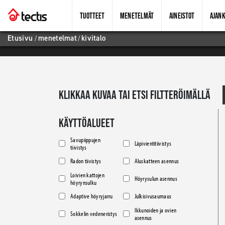
TUOTTEET
MENETELMÄT
AINEISTOT
AJANK
Etusivu
/
menetelmat
/
kivitalo
KLIKKAA KUVAA TAI ETSI FILTTERÖIMÄLLÄ
KÄYTTÖALUEET
Savupiippujen
Läpivientitiivistys
tiivistys
Radon tiivistys
Aluskatteen asennus
Loivien kattojen
Höyrysulun asennus
höyrynsulku
Adaptive höyryjarru
Julkisivusaumaus
Ikkunoiden ja ovien
Sokkelin vedeneristys
asennus