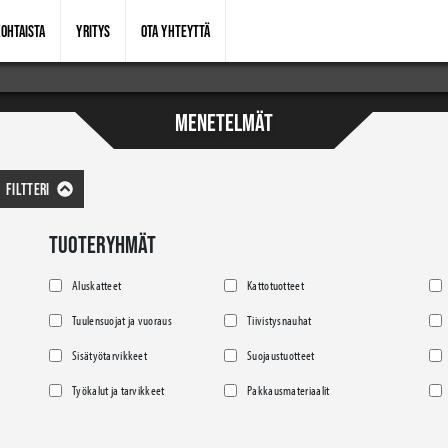
OHTAISTA
YRITYS
OTA YHTEYTTÄ
MENETELMÄT
FILTTERI
TUOTERYHMÄT
Aluskatteet
Kattotuotteet
Tuulensuojat ja vuoraus
Tiivistysnauhat
Sisätyötarvikkeet
Suojaustuotteet
Työkalut ja tarvikkeet
Pakkausmateriaalit