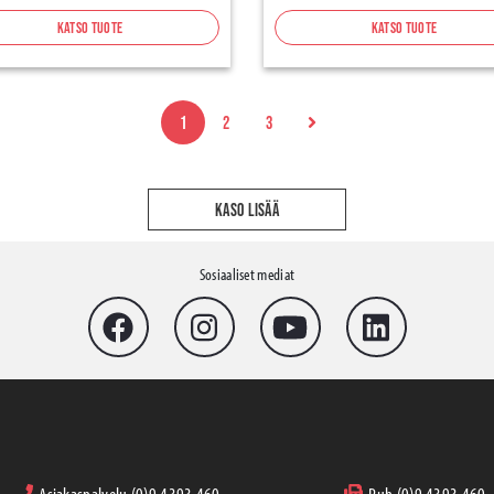
Katso tuote
Katso tuote
1
2
3
KASO LISÄÄ
Sosiaaliset mediat
Asiakaspalvelu (0)9 4393 460
Puh (0)9 4393 460