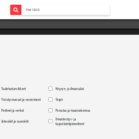
Tuuletustarvikkeet
Höyryn- ja ilmansulut
Tiivistysmassat ja vesieristeet
Teipit
Peitteet ja verkot
Perustus ja maanrakennus
Ilmatiivistys- ja
Jätesäkit ja suursäkit
kapselointipinnoitteet