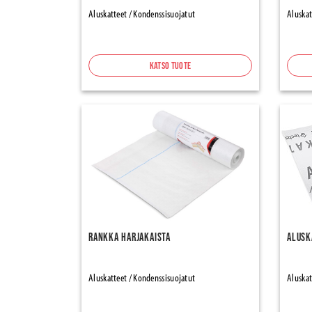
Aluskatteet / Kondenssisuojatut
Aluskat
Katso tuote
Rankka Harjakaista
Alusk
Aluskatteet / Kondenssisuojatut
Aluskat