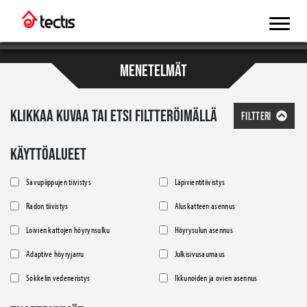
MENETELMÄT
KLIKKAA KUVAA TAI ETSI FILTTERÖIMÄLLÄ
FILTTERI
KÄYTTÖALUEET
Savupiippujen tiivistys
Läpivientitiivistys
Radon tiivistys
Aluskatteen asennus
Loivien kattojen höyrynsulku
Höyrysulun asennus
Adaptive höyryjarru
Julkisivusaumaus
Sokkelin vedeneristys
Ikkunoiden ja ovien asennus