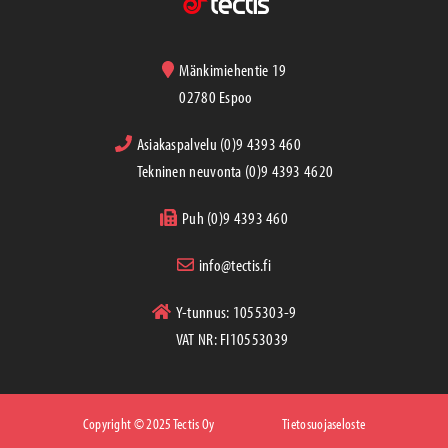
Mänkimiehentie 19
02780 Espoo
Asiakaspalvelu (0)9 4393 460
Tekninen neuvonta (0)9 4393 4620
Puh (0)9 4393 460
info@tectis.fi
Y-tunnus: 1055303-9
VAT NR: FI10553039
Copyright © 2025 Tectis Oy
Tietosuojaseloste