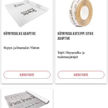
Höyrynsulku Adaptive
Höyrynsulkuteippi Sitko
Adaptive
Höyryn- ja ilmansulut / Yleinen
Teipit / Höyrynsulku- ja
tuulensuojateipit
Katso tuote
Katso tuote