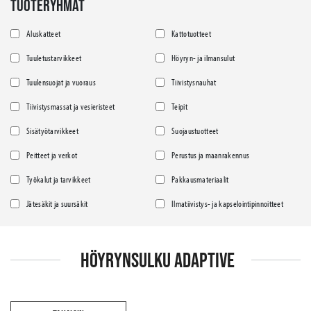
TUOTERYHMÄT
Aluskatteet
Kattotuotteet
Tuuletustarvikkeet
Höyryn- ja ilmansulut
Tuulensuojat ja vuoraus
Tiivistysnauhat
Tiivistysmassat ja vesieristeet
Teipit
Sisätyötarvikkeet
Suojaustuotteet
Peitteet ja verkot
Perustus ja maanrakennus
Työkalut ja tarvikkeet
Pakkausmateriaalit
Jätesäkit ja suursäkit
Ilmatiivistys- ja kapselointipinnoitteet
HÖYRYNSULKU ADAPTIVE