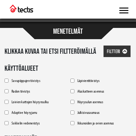
MENETELMÄT
KLIKKAA KUVAA TAI ETSI FILTTERÖIMÄLLÄ
FILTTERI
KÄYTTÖALUEET
Savupiippujen tiivistys
Läpivientitiivistys
Radon tiivistys
Aluskatteen asennus
Loivien kattojen höyrynsulku
Höyrysulun asennus
Adaptive höyryjarru
Julkisivusaumaus
Sokkelin vedeneristys
Ikkunoiden ja ovien asennus