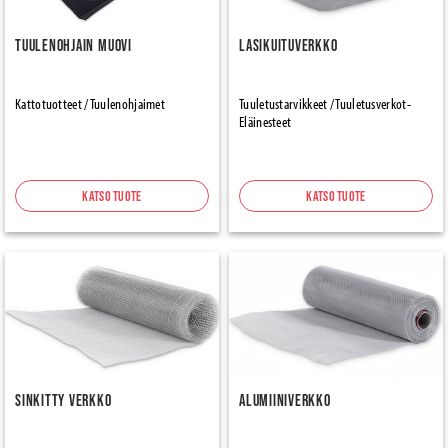
Tuulenohjain muovi
Lasikuituverkko
Kattotuotteet / Tuulenohjaimet
Tuuletustarvikkeet / Tuuletusverkot-
Eläinesteet
Katso tuote
Katso tuote
Sinkitty verkko
Alumiiniverkko