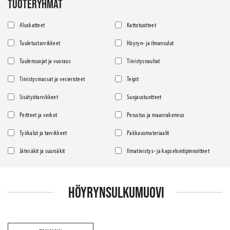
TUOTERYHMÄT
Aluskatteet
Kattotuotteet
Tuuletustarvikkeet
Höyryn- ja ilmansulut
Tuulensuojat ja vuoraus
Tiivistysnauhat
Tiivistysmassat ja vesieristeet
Teipit
Sisätyötarvikkeet
Suojaustuotteet
Peitteet ja verkot
Perustus ja maanrakennus
Työkalut ja tarvikkeet
Pakkausmateriaalit
Jätesäkit ja suursäkit
Ilmatiivistys- ja kapselointipinnoitteet
HÖYRYNSULKUMUOVI