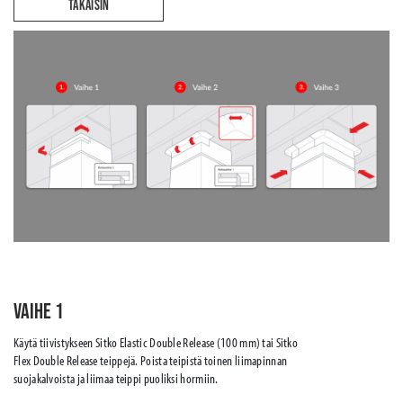
TAKAISIN
Vaihe 1
Käytä tiivistykseen Sitko Elastic Double Release (100 mm) tai Sitko
Flex Double Release teippejä. Poista teipistä toinen liimapinnan
suojakalvoista ja liimaa teippi puoliksi hormiin.