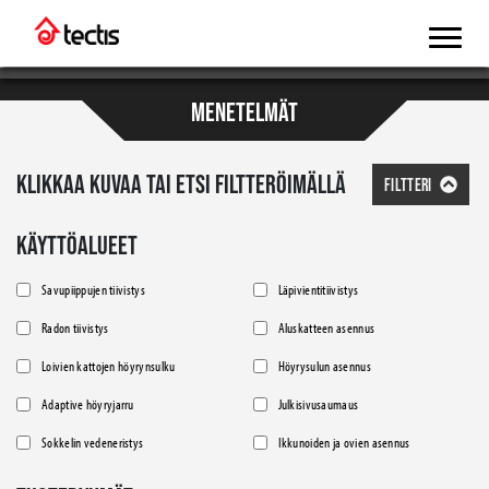
MENETELMÄT
KLIKKAA KUVAA TAI ETSI FILTTERÖIMÄLLÄ
FILTTERI
KÄYTTÖALUEET
Savupiippujen tiivistys
Läpivientitiivistys
Radon tiivistys
Aluskatteen asennus
Loivien kattojen höyrynsulku
Höyrysulun asennus
Adaptive höyryjarru
Julkisivusaumaus
Sokkelin vedeneristys
Ikkunoiden ja ovien asennus