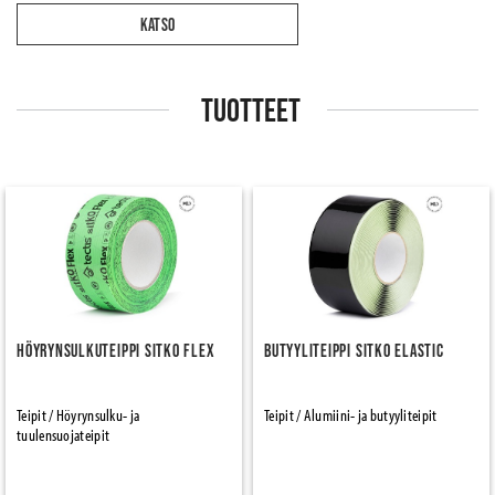
KATSO
TUOTTEET
Höyrynsulkuteippi Sitko Flex
Butyyliteippi Sitko Elastic
Teipit / Höyrynsulku- ja
Teipit / Alumiini- ja butyyliteipit
tuulensuojateipit