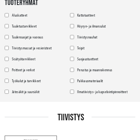
TUOTERYHMÄT
Aluskatteet
Kattotuotteet
Tuuletustarvikkeet
Höyryn- ja ilmansulut
Tuulensuojat ja vuoraus
Tiivistysnauhat
Tiivistysmassat ja vesieristeet
Teipit
Sisätyötarvikkeet
Suojaustuotteet
Peitteet ja verkot
Perustus ja maanrakennus
Työkalut ja tarvikkeet
Pakkausmateriaalit
Jätesäkit ja suursäkit
Ilmatiivistys- ja kapselointipinnoitteet
TIIVISTYS