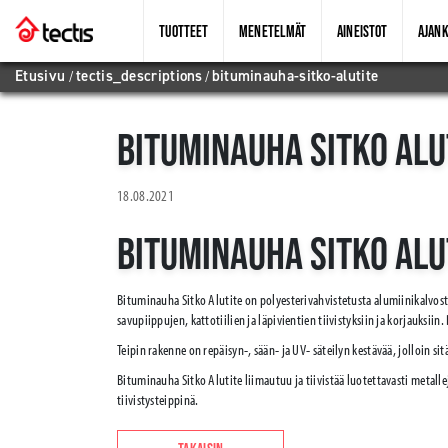
TUOTTEET
MENETELMÄT
AINEISTOT
AJANK
Etusivu
/
tectis_descriptions
/
bituminauha-sitko-alutite
BITUMINAUHA SITKO ALU
18.08.2021
BITUMINAUHA SITKO ALU
Bituminauha Sitko Alutite on polyesterivahvistetusta alumiinikalvost
savupiippujen, kattotiilien ja läpivientien tiivistyksiin ja korjauksi
Teipin rakenne on repäisyn-, sään- ja UV- säteilyn kestävää, jolloin si
Bituminauha Sitko Alutite liimautuu ja tiivistää luotettavasti metalle
tiivistysteippinä.