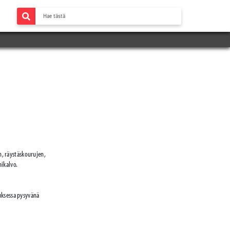
n, räystäskourujen,
nikalvo.
auksessa pysyvänä