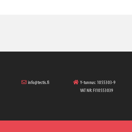
info@tectis.fi
Y-tunnus: 1055303-9
VAT NR: FI10553039