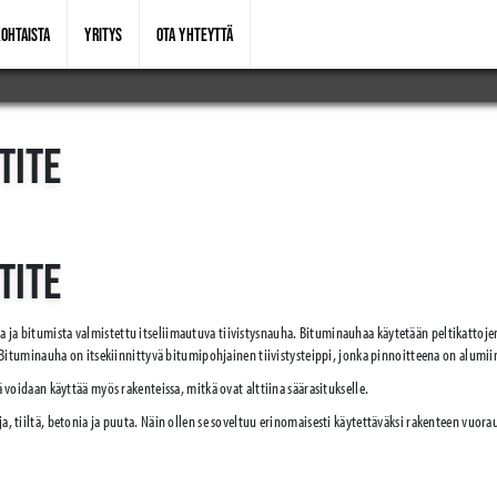
OHTAISTA
YRITYS
OTA YHTEYTTÄ
TITE
TITE
a ja bitumista valmistettu itseliimautuva tiivistysnauha. Bituminauhaa käytetään peltikattoje
in. Bituminauha on itsekiinnittyvä bitumipohjainen tiivistysteippi, jonka pinnoitteena on alumii
tä voidaan käyttää myös rakenteissa, mitkä ovat alttiina säärasitukselle.
ja, tiiltä, betonia ja puuta. Näin ollen se soveltuu erinomaisesti käytettäväksi rakenteen vuor