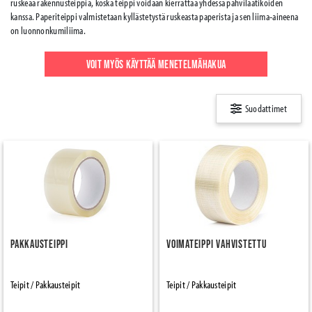
ruskeaa rakennusteippiä, koska teippi voidaan kierrättää yhdessä pahvilaatikoiden
kanssa. Paperiteippi valmistetaan kyllästetystä ruskeasta paperista ja sen liima-aineena
on luonnonkumiliima.
VOIT MYÖS KÄYTTÄÄ MENETELMÄHAKUA
Suodattimet
Pakkausteippi
Voimateippi vahvistettu
Teipit / Pakkausteipit
Teipit / Pakkausteipit