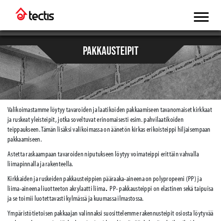
PAKKAUSTEIPIT
Valikoimastamme löytyy tavaroiden ja laatikoiden pakkaamiseen tavanomaiset kirkkaat
ja ruskeat yleisteipit, jotka soveltuvat erinomaisesti esim. pahvilaatikoiden
teippaukseen. Tämän lisäksi valikoimassa on äänetön kirkas erikoisteippi hiljaisempaan
pakkaamiseen.
Astetta raskaampaan tavaroiden niputukseen löytyy voimateippi erittäin vahvalla
liimapinnalla ja rakenteella.
Kirkkaiden ja ruskeiden pakkausteippien pääraaka-aineena on polypropeeni (PP) ja
liima-aineena liuotteeton akrylaatti liima
.
PP- pakkausteippi on elastinen sekä taipuisa
ja se toimii luotettavasti kylmässä ja kuumassa ilmastossa.
Ympäristötietoisen pakkaajan valinnaksi suosittelemme rakennusteipit osiosta löytyvää