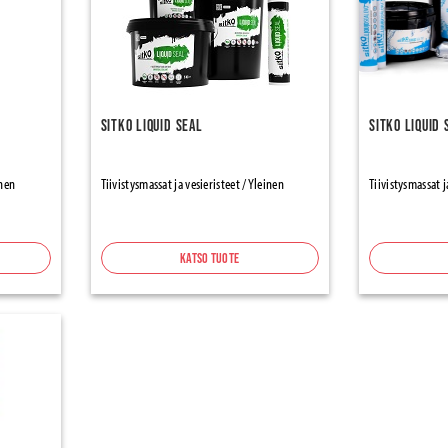
Sitko Liquid Seal
Sitko Liquid 
inen
Tiivistysmassat ja vesieristeet / Yleinen
Tiivistysmassat j
Katso tuote