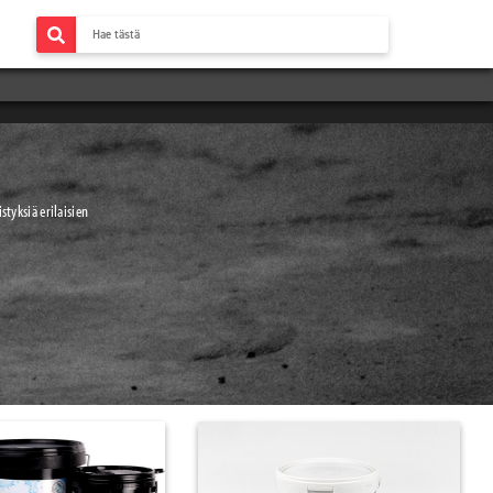
styksiä erilaisien