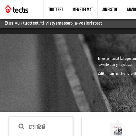
TUOTTEET
MENETELMÄT
AINEISTOT
AJANK
Etusivu
/
tuotteet
/
tiivistysmassat-ja-vesieristeet
Tiivistysmassat kategorian 
rakenteiden yhteydessä.
Valikoiman tuotteet sovelt