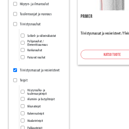
Höyryn- ja ilmansulut
Tuulensuojat ja vuoraus
Primer
Tiivistysnauhat
Tiivistysmassat ja vesieristeet / Yle
Sokkeli- ja väliseinäkaistat
Pohjanauhat /
Elementtisaumaus
Rankanauhat
Katso tuote
Paisuvat nauhat
Tiivistysmassat ja vesieristeet
Teipit
Höyrynsulku- ja
tuulensuojateipit
Alumiini- ja butyyliteipit
Ikkunateipit
Rakennusteipit
Maalarinteipit
Pakkausteipit