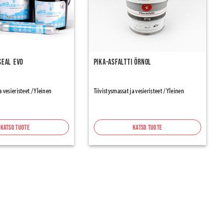
Seal EVO
Pika-asfaltti Örnol
a vesieristeet / Yleinen
Tiivistysmassat ja vesieristeet / Yleinen
Katso tuote
Katso tuote