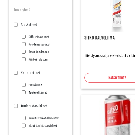
Tuoteryhmät
Aluskatteet
Diffuusioavoimet
Sitko Kalvoliima
Kondenssisuojatut
Ilman kondenssia
Tiivistysmassat ja vesieristeet / Yle
Kiinteän alustan
Kattotuotteet
Katso tuote
Pintakermit
Tuulenohjaimet
Tuuletustarvikkeet
Tuuletusverkot-Eläinesteet
Muut tuuletustarvikkeet