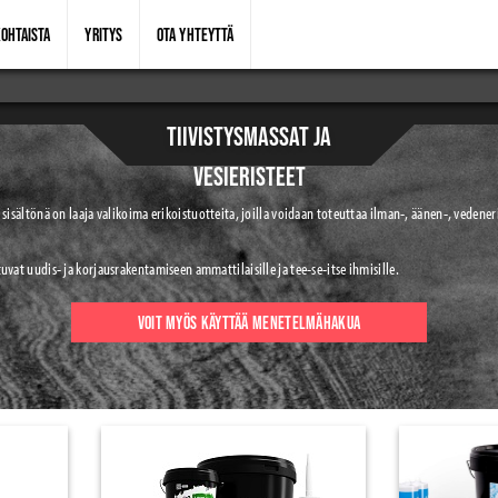
OHTAISTA
YRITYS
OTA YHTEYTTÄ
TIIVISTYSMASSAT JA
VESIERISTEET
sisältönä on laaja valikoima erikoistuotteita, joilla voidaan toteuttaa ilman-, äänen-, vedeneri
uvat uudis- ja korjausrakentamiseen ammattilaisille ja tee-se-itse ihmisille.
VOIT MYÖS KÄYTTÄÄ MENETELMÄHAKUA