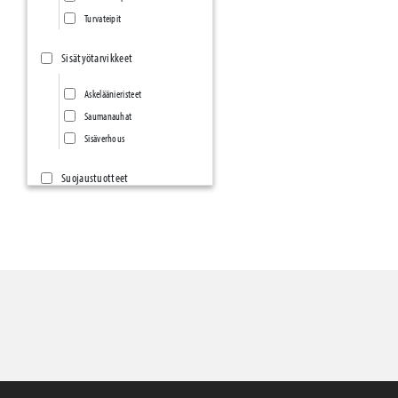
Turvateipit
Sisätyötarvikkeet
Askeläänieristeet
Saumanauhat
Sisäverhous
Suojaustuotteet
Suojauspaperit ja -Pahvit
Suojakartongit
Kovalevyt ja kennolevyt
Suoja- ja rakennusmuovit
Tarrasuojat ja matot
Kulmasuojat
Vetoketjuovet
Peitteet ja verkot