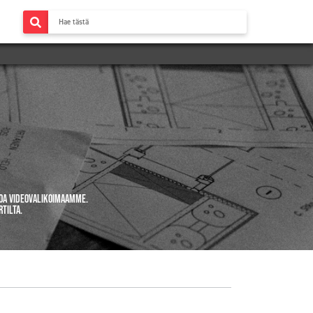
tsoa videovalikoimaamme.
tilta.