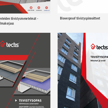
Blowerproof tiivistyspinnoitteet
nteiden tiivistysmenetelmät -
ilmakorjaus