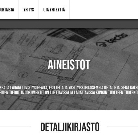
OHTAISTA
YRITYS
OTA YHTEYTTÄ
AINEISTOT
ukea ja ladata tiivistysoppaita, esitteitä ja yksityiskohtaisempia detaljeja, sekä ka
eiden tiedot ja dokumentit on luettavissa ja ladattavissa kunkin tuotteen tuotekor
DETALJIKIRJASTO