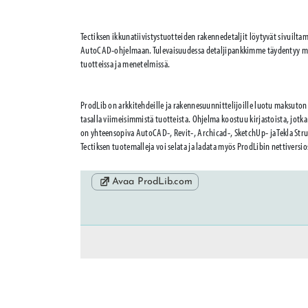
Tectiksen ikkunatiivistystuotteiden rakennedetaljit löytyvät sivuilt
AutoCAD-ohjelmaan. Tulevaisuudessa detaljipankkimme täydentyy myös
tuotteissa ja menetelmissä.
ProdLib on arkkitehdeille ja rakennesuunnittelijoille luotu maksuton 
tasalla viimeisimmistä tuotteista. Ohjelma koostuu kirjastoista, jotk
on yhteensopiva AutoCAD-, Revit-, Archicad-, SketchUp- ja Tekla Stru
Tectiksen tuotemalleja voi selata ja ladata myös ProdLibin nettiversio