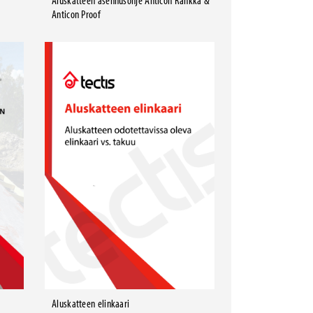
Aluskatteen asennusohje Anticon Rankka &
Anticon Proof
Aluskatteen elinkaari