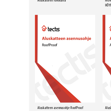
Aluskatteen roikkuma
MUK
HÖY
Aluskatteen asennusohje RoofProof
Alus