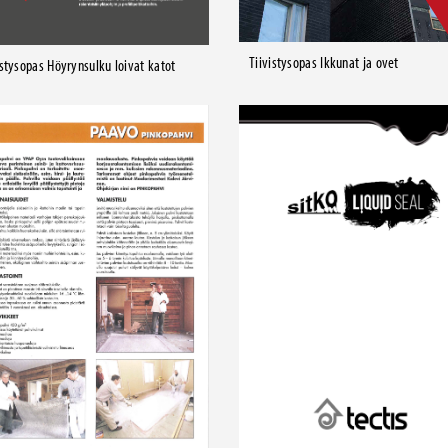
Tiivistysopas Ikkunat ja ovet
istysopas Höyrynsulku loivat katot