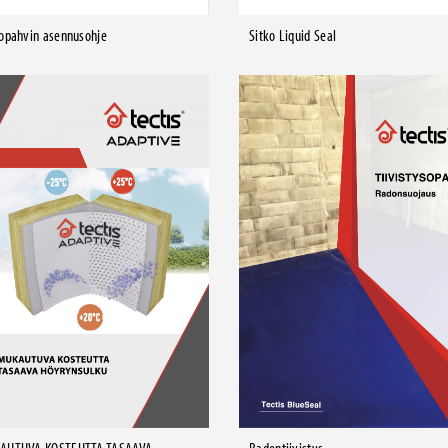
opahvin asennusohje
Sitko Liquid Seal