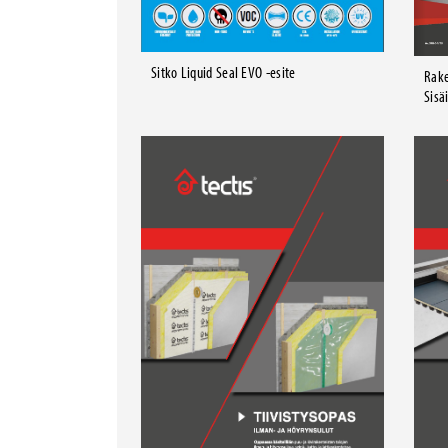
Sitko Liquid Seal EVO -esite
Rake
Sisä