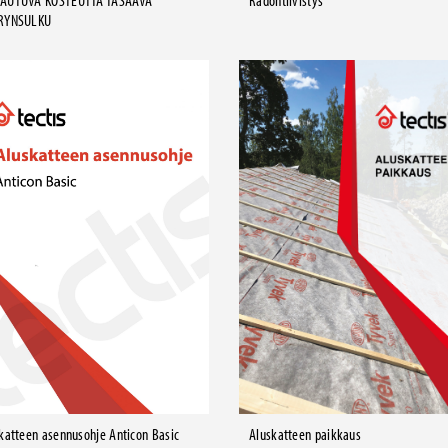
AUTUVA KOSTEUTTA TASAAVA
Radontiivistys
RYNSULKU
Aluskatteen paikkaus
katteen asennusohje Anticon Basic