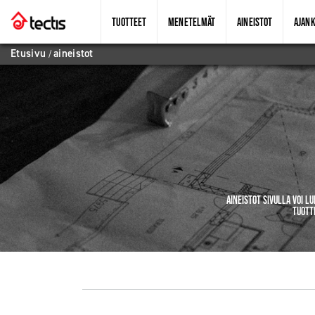
TUOTTEET
MENETELMÄT
AINEISTOT
AJANK
Etusivu
/
aineistot
Aineistot sivulla voi l
Tuott