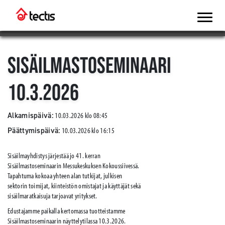
SISÄILMASTOSEMINAARI
10.3.2026
Alkamispäivä:
10.03.2026 klo 08:45
Päättymispäivä:
10.03.2026 klo 16:15
Sisäilmayhdistys järjestää jo 41. kerran
Sisäilmastoseminaarin Messukeskuksen Kokoussiivessä.
Tapahtuma kokoaa yhteen alan tutkijat, julkisen
sektorin toimijat, kiinteistön omistajat ja käyttäjät sekä
sisäilmaratkaisuja tarjoavat yritykset.
Edustajamme paikalla kertomassa tuotteistamme
Sisäilmastoseminaarin näyttelytilassa 10.3.2026.