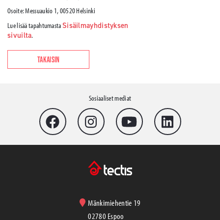
Osoite: Messuaukio 1, 00520 Helsinki
Lue lisää tapahtumasta
Sisäilmayhdistyksen
sivuilta
.
TAKAISIN
Sosiaaliset mediat
Mänkimiehentie 19
02780 Espoo