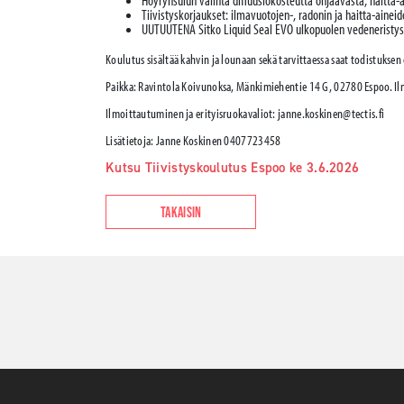
Höyrynsulun valinta diffuusiokosteutta ohjaavasta, haitt
Tiivistyskorjaukset: ilmavuotojen-, radonin ja haitta-aineid
UUTUUTENA Sitko Liquid Seal EVO ulkopuolen vedeneristys
Koulutus sisältää kahvin ja lounaan sekä tarvittaessa saat todistuksen
Paikka: Ravintola Koivunoksa, Mänkimiehentie 14 G, 02780 Espoo. Ilm
Ilmoittautuminen ja erityisruokavaliot: janne.koskinen@tectis.fi
Lisätietoja: Janne Koskinen 0407723458
Kutsu Tiivistyskoulutus Espoo ke 3.6.2026
TAKAISIN