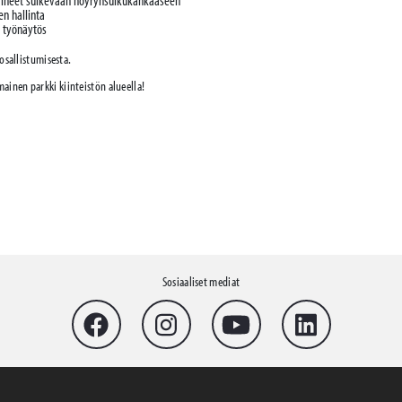
a-aineet sulkevaan höyrynsulkukankaaseen
en hallinta
 työnäytös
 osallistumisesta.
ainen parkki kiinteistön alueella!
Sosiaaliset mediat