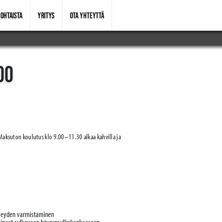
OHTAISTA
YRITYS
OTA YHTEYTTÄ
OO
 Maksuton koulutus klo 9.00–11.30 alkaa kahvilla ja
iiveyden varmistaminen