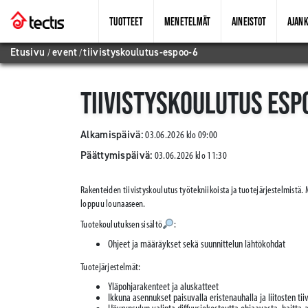
TUOTTEET
MENETELMÄT
AINEISTOT
AJANK
Etusivu
/
event
/
tiivistyskoulutus-espoo-6
TIIVISTYSKOULUTUS ESP
Alkamispäivä:
03.06.2026 klo 09:00
Päättymispäivä:
03.06.2026 klo 11:30
Rakenteiden tiivistyskoulutus työtekniikoista ja tuotejärjestelmistä.
loppuu lounaaseen.
Tuotekoulutuksen sisältö
:
Ohjeet ja määräykset sekä suunnittelun lähtökohdat
Tuotejärjestelmät:
Yläpohjarakenteet ja aluskatteet
Ikkuna asennukset paisuvalla eristenauhalla ja liitosten t