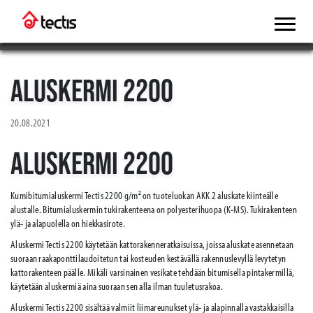
ALUSKERMI 2200
20.08.2021
ALUSKERMI 2200
Kumibitumialuskermi Tectis 2200 g/m² on tuoteluokan AKK 2 aluskate kiinteälle
alustalle. Bitumialuskermin tukirakenteena on polyesterihuopa (K-MS). Tukirakenteen
ylä- ja alapuolella on hiekkasirote.
Aluskermi Tectis 2200 käytetään kattorakenneratkaisuissa, joissa aluskate asennetaan
suoraan raakaponttilaudoitetun tai kosteuden kestävällä rakennuslevyllä levytetyn
kattorakenteen päälle. Mikäli varsinainen vesikate tehdään bitumisella pintakermillä,
käytetään aluskermiä aina suoraan sen alla ilman tuuletusrakoa.
Aluskermi Tectis 2200 sisältää valmiit liimareunukset ylä- ja alapinnalla vastakkaisilla