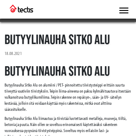
BUTYYLINAUHA SITKO ALU
18.08.2021
BUTYYLINAUHA SITKO ALU
Butyylinauha Sitko Alu on alumiini / PET- pinnoitettu tiivistysteippi erittäin suurta
tiiveyttä vaativiin tiivistyksiin. Teipin liima-aineena on paksu kylmähitsautuva itsestään
vulkanoituva butyylikumiliima. Teipin rakenne on repäisyn-, sään- ja UV- säteilyn
kestävää, jolloin sitä voidaan käyttää myös rakenteissa, mitkä ovat alttiina
säärasitukselle.
Butyylinauha Sitko Alu liimautuu ja tiivistää luotettavasti metalleja, muoveja, tiiltä,
betonia ja puuta. Näin ollen se soveltuu erinomaisesti käytettäväksi rakenteen
vuorauksessa pysyvänä tiivistysteippinä. Soveltuu myös erilaisiin lasi- ja