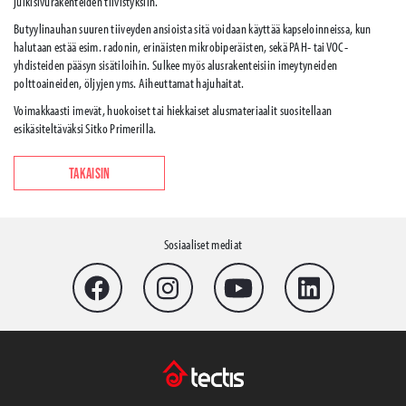
julkisivurakenteiden tiivistyksiin.
Butyylinauhan suuren tiiveyden ansioista sitä voidaan käyttää kapseloinneissa, kun
halutaan estää esim. radonin, erinäisten mikrobiperäisten, sekä PAH- tai VOC-
yhdisteiden pääsyn sisätiloihin. Sulkee myös alusrakenteisiin imeytyneiden
polttoaineiden, öljyjen yms. Aiheuttamat hajuhaitat.
Voimakkaasti imevät, huokoiset tai hiekkaiset alusmateriaalit suositellaan
esikäsiteltäväksi Sitko Primerilla.
TAKAISIN
Sosiaaliset mediat