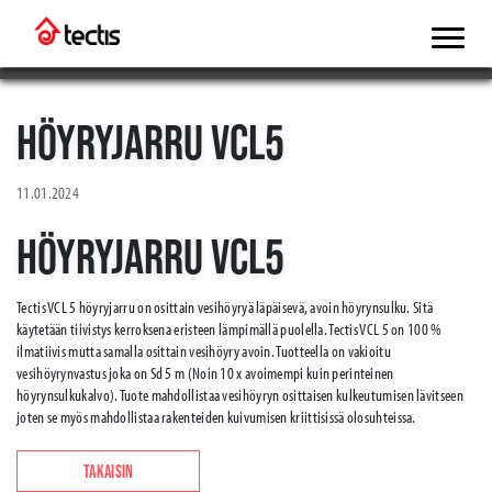
HÖYRYJARRU VCL5
11.01.2024
HÖYRYJARRU VCL5
Tectis VCL 5 höyryjarru on osittain vesihöyryä läpäisevä, avoin höyrynsulku. Sitä
käytetään tiivistys kerroksena eristeen lämpimällä puolella. Tectis VCL 5 on 100 %
ilmatiivis mutta samalla osittain vesihöyry avoin. Tuotteella on vakioitu
vesihöyrynvastus joka on Sd 5 m (Noin 10 x avoimempi kuin perinteinen
höyrynsulkukalvo). Tuote mahdollistaa vesihöyryn osittaisen kulkeutumisen lävitseen
joten se myös mahdollistaa rakenteiden kuivumisen kriittisissä olosuhteissa.
TAKAISIN