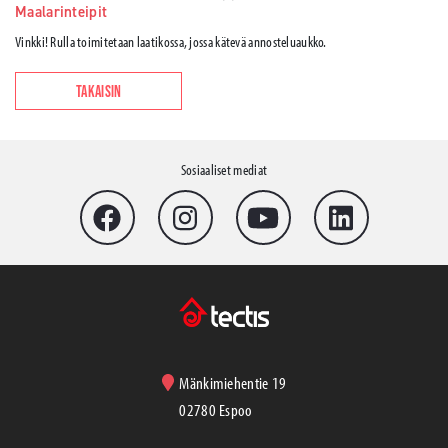
Maalarinteipit
Vinkki! Rulla toimitetaan laatikossa, jossa kätevä annosteluaukko.
TAKAISIN
Sosiaaliset mediat
Mänkimiehentie 19
02780 Espoo