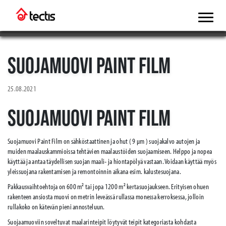
SUOJAMUOVI PAINT FILM
25.08.2021
SUOJAMUOVI PAINT FILM
Suojamuovi Paint Film on sähköstaattinen ja ohut ( 9 µm ) suojakalvo autojen ja
muiden maalauskammioissa tehtävien maalaustöiden suojaamiseen. Helppo ja nopea
käyttää ja antaa täydellisen suojan maali- ja hiontapölyä vastaan. Voidaan käyttää myös
yleissuojana rakentamisen ja remontoinnin aikana esim. kalustesuojana.
Pakkausvaihtoehtoja on 600 m² tai jopa 1200 m² kertasuojaukseen. Erityisen ohuen
rakenteen ansiosta muovi on metrin leveässä rullassa monessa kerroksessa, jolloin
rullakoko on kätevän pieni annosteluun.
Suojaamuoviin soveltuvat maalarinteipit löytyvät teipit kategoriasta kohdasta