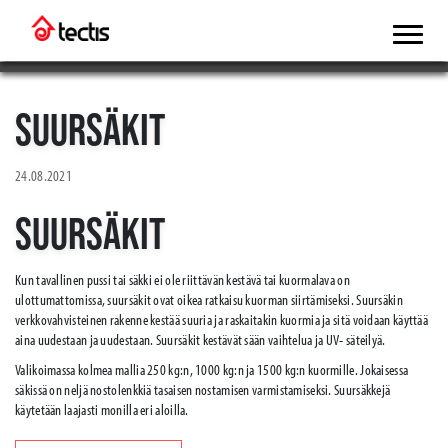
SUURSÄKIT
24.08.2021
SUURSÄKIT
Kun tavallinen pussi tai säkki ei ole riittävän kestävä tai kuormalava on
ulottumattomissa, suursäkit ovat oikea ratkaisu kuorman siirtämiseksi. Suursäkin
verkkovahvisteinen rakenne kestää suuria ja raskaitakin kuormia ja sitä voidaan käyttää
aina uudestaan ja uudestaan. Suursäkit kestävät sään vaihtelua ja UV- säteilyä.
Valikoimassa kolmea mallia 250 kg:n, 1000 kg:n ja 1500 kg:n kuormille. Jokaisessa
säkissä on neljä nostolenkkiä tasaisen nostamisen varmistamiseksi. Suursäkkejä
käytetään laajasti monilla eri aloilla.