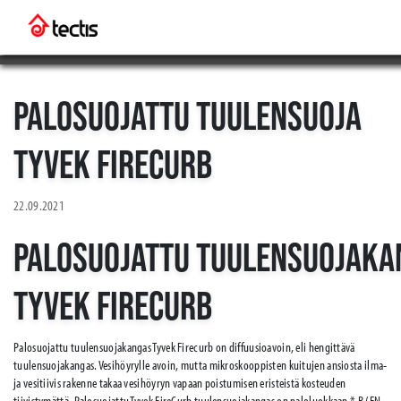
PALOSUOJATTU TUULENSUOJA
TYVEK FIRECURB
22.09.2021
PALOSUOJATTU TUULENSUOJAKA
TYVEK FIRECURB
Palosuojattu tuulensuojakangas Tyvek Firecurb on diffuusioavoin, eli hengittävä
tuulensuojakangas. Vesihöyrylle avoin, mutta mikroskooppisten kuitujen ansiosta ilma-
ja vesitiivis rakenne takaa vesihöyryn vapaan poistumisen eristeistä kosteuden
tiivistymättä. Palosuojattu Tyvek FireCurb tuulensuojakangas on paloluokkaan * B (EN