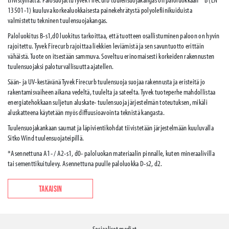
13501-1) kuuluva korkealuokkaisesta painekehrätystä polyolefiinikuiduista
valmistettu tekninen tuulensuojakangas.
Paloluokitus B-s1,d0 luokitus tarkoittaa, että tuotteen osallistuminen paloon on hyvin
rajoitettu. Tyvek Firecurb rajoittaa liekkien leviämistä ja sen savuntuotto erittäin
vähäistä. Tuote on itsestään sammuva. Soveltuu erinomaisesti korkeiden rakennusten
tuulensuojaksi paloturvallisuutta ajatellen.
Sään- ja UV-kestävänä Tyvek Firecurb tuulensuoja suojaa rakennusta ja eristeitä jo
rakentamisvaiheen aikana vedeltä, tuulelta ja sateelta. Tyvek tuoteperhe mahdollistaa
energiatehokkaan suljetun aluskate- tuulensuoja järjestelmän toteutuksen, mikäli
aluskatteena käytetään myös diffuusioavointa teknistä kangasta.
Tuulensuojakankaan saumat ja läpivientikohdat tiivistetään järjestelmään kuuluvalla
Sitko Wind tuulensuojateipillä.
*Asennettuna A1- / A2-s1, d0- paloluokan materiaalin pinnalle, kuten mineraalivilla
tai sementtikuitulevy. Asennettuna puulle paloluokka D-s2, d2.
TAKAISIN
Sosiaaliset mediat