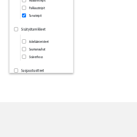
Maalarinteipit
Pakkausteipit
Turvateipit
Sisätyötarvikkeet
Askeläänieristeet
Saumanauhat
Sisäverhous
Suojaustuotteet
Suojauspaperit ja -Pahvit
Suojakartongit
Kovalevyt ja kennolevyt
Suoja- ja rakennusmuovit
Tarrasuojat ja matot
Kulmasuojat
Vetoketjuovet