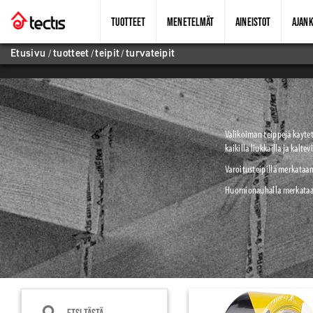
TUOTTEET
MENETELMÄT
AINEISTOT
AJANK
Etusivu
/
tuotteet
/
teipit
/
turvateipit
Valikoiman teippejä käyte
kaikilla liukkailla ja kalt
Varoitusteipillä merkataan 
Huomionauhalla merkataan 