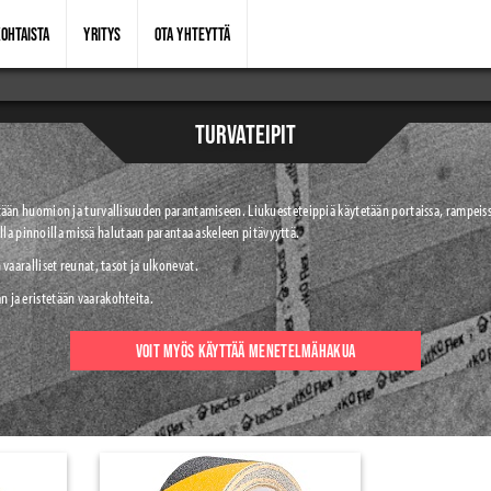
OHTAISTA
YRITYS
OTA YHTEYTTÄ
TURVATEIPIT
tään huomion ja turvallisuuden parantamiseen. Liukuesteteippiä käytetään portaissa, rampeissa
evilla pinnoilla missä halutaan parantaa askeleen pitävyyttä.
vaaralliset reunat, tasot ja ulkonevat.
ja eristetään vaarakohteita.
VOIT MYÖS KÄYTTÄÄ MENETELMÄHAKUA