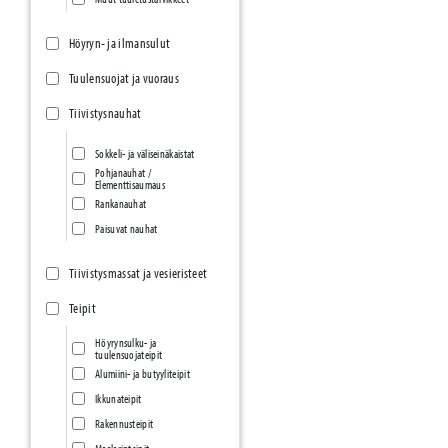
Höyryn- ja ilmansulut
Tuulensuojat ja vuoraus
Tiivistysnauhat
Sokkeli- ja väliseinäkaistat
Pohjanauhat /
Elementtisaumaus
Rankanauhat
Paisuvat nauhat
Tiivistysmassat ja vesieristeet
Teipit
Höyrynsulku- ja
tuulensuojateipit
Alumiini- ja butyyliteipit
Ikkunateipit
Rakennusteipit