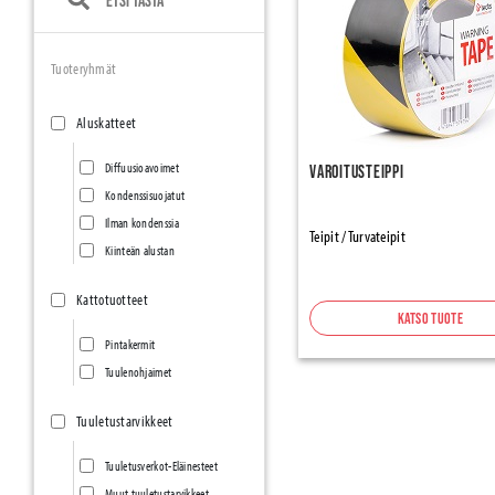
Tuoteryhmät
Aluskatteet
Diffuusioavoimet
Varoitusteippi
Kondenssisuojatut
Ilman kondenssia
Teipit / Turvateipit
Kiinteän alustan
Kattotuotteet
Katso tuote
Pintakermit
Tuulenohjaimet
Tuuletustarvikkeet
Tuuletusverkot-Eläinesteet
Muut tuuletustarvikkeet