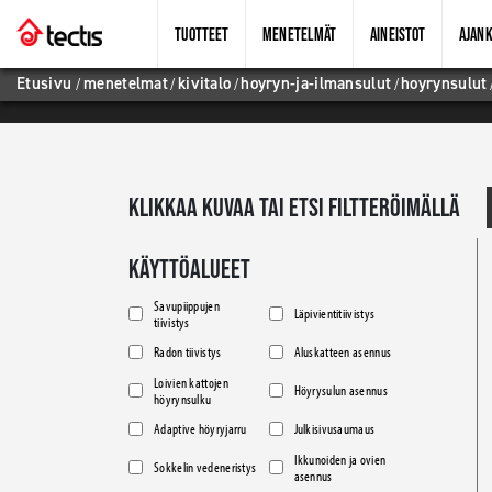
TUOTTEET
MENETELMÄT
AINEISTOT
AJANK
Etusivu
/
menetelmat
/
kivitalo
/
hoyryn-ja-ilmansulut
/
hoyrynsulut
KLIKKAA KUVAA TAI ETSI FILTTERÖIMÄLLÄ
KÄYTTÖALUEET
Savupiippujen
Läpivientitiivistys
tiivistys
Radon tiivistys
Aluskatteen asennus
Loivien kattojen
Höyrysulun asennus
höyrynsulku
Adaptive höyryjarru
Julkisivusaumaus
Ikkunoiden ja ovien
Sokkelin vedeneristys
asennus