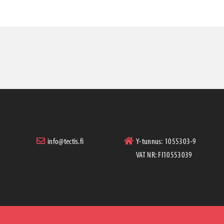
info@tectis.fi
Y-tunnus: 1055303-9
VAT NR: FI10553039