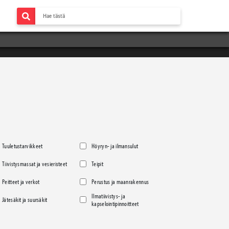
Tuuletustarvikkeet
Höyryn- ja ilmansulut
Tiivistysmassat ja vesieristeet
Teipit
Peitteet ja verkot
Perustus ja maanrakennus
Ilmatiivistys- ja
Jätesäkit ja suursäkit
kapselointipinnoitteet