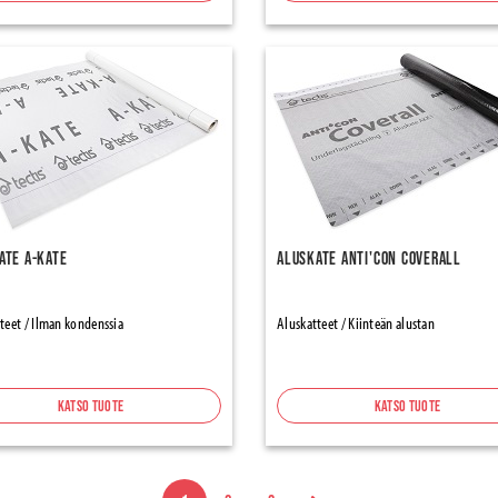
ate A-Kate
Aluskate Anti'con Coverall
teet / Ilman kondenssia
Aluskatteet / Kiinteän alustan
Katso tuote
Katso tuote