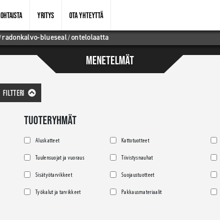
OHTAISTA
YRITYS
OTA YHTEYTTÄ
/
radonkalvo-blueseal
/
ontelolaatta
MENETELMÄT
FILTTERI
TUOTERYHMÄT
Aluskatteet
Kattotuotteet
Tuulensuojat ja vuoraus
Tiivistysnauhat
Sisätyötarvikkeet
Suojaustuotteet
Työkalut ja tarvikkeet
Pakkausmateriaalit