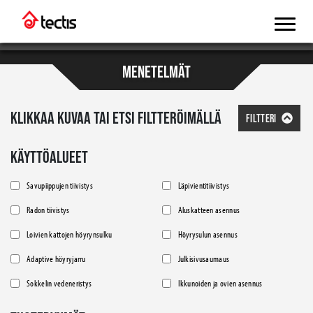
MENETELMÄT
KLIKKAA KUVAA TAI ETSI FILTTERÖIMÄLLÄ
FILTTERI
KÄYTTÖALUEET
Savupiippujen tiivistys
Läpivientitiivistys
Radon tiivistys
Aluskatteen asennus
Loivien kattojen höyrynsulku
Höyrysulun asennus
Adaptive höyryjarru
Julkisivusaumaus
Sokkelin vedeneristys
Ikkunoiden ja ovien asennus