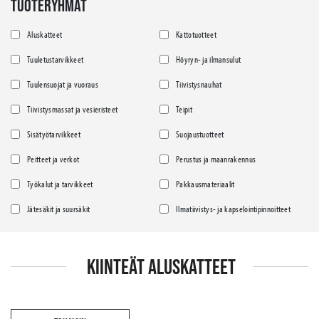
TUOTERYHMÄT
Aluskatteet
Kattotuotteet
Tuuletustarvikkeet
Höyryn- ja ilmansulut
Tuulensuojat ja vuoraus
Tiivistysnauhat
Tiivistysmassat ja vesieristeet
Teipit
Sisätyötarvikkeet
Suojaustuotteet
Peitteet ja verkot
Perustus ja maanrakennus
Työkalut ja tarvikkeet
Pakkausmateriaalit
Jätesäkit ja suursäkit
Ilmatiivistys- ja kapselointipinnoitteet
KIINTEÄT ALUSKATTEET