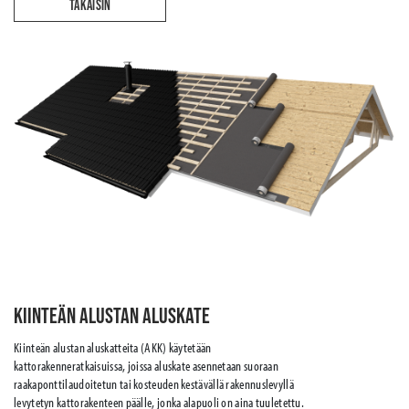
TAKAISIN
Kiinteän alustan aluskate
Kiinteän alustan aluskatteita (AKK) käytetään
kattorakenneratkaisuissa, joissa aluskate asennetaan suoraan
raakaponttilaudoitetun tai kosteuden kestävällä rakennuslevyllä
levytetyn kattorakenteen päälle, jonka alapuoli on aina tuuletettu.