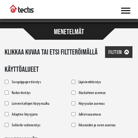
MENETELMÄT
KLIKKAA KUVAA TAI ETSI FILTTERÖIMÄLLÄ
FILTTERI
KÄYTTÖALUEET
Savupiippujen tiivistys
Läpivientitiivistys
Radon tiivistys
Aluskatteen asennus
Loivien kattojen höyrynsulku
Höyrysulun asennus
Adaptive höyryjarru
Julkisivusaumaus
Sokkelin vedeneristys
Ikkunoiden ja ovien asennus