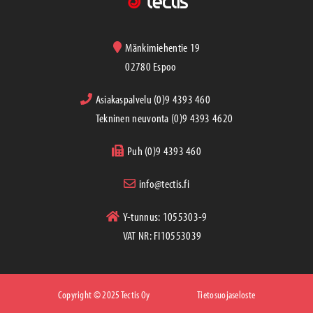
Mänkimiehentie 19
02780 Espoo
Asiakaspalvelu (0)9 4393 460
Tekninen neuvonta (0)9 4393 4620
Puh (0)9 4393 460
info@tectis.fi
Y-tunnus: 1055303-9
VAT NR: FI10553039
Copyright © 2025 Tectis Oy
Tietosuojaseloste