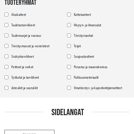
TUOTERYHMÄT
Aluskatteet
Kattotuotteet
Tuuletustarvikkeet
Höyryn- ja ilmansulut
Tuulensuojat ja vuoraus
Tiivistysnauhat
Tiivistysmassat ja vesieristeet
Teipit
Sisätyötarvikkeet
Suojaustuotteet
Peitteet ja verkot
Perustus ja maanrakennus
Työkalut ja tarvikkeet
Pakkausmateriaalit
Jätesäkit ja suursäkit
Ilmatiivistys- ja kapselointipinnoitteet
SIDELANGAT