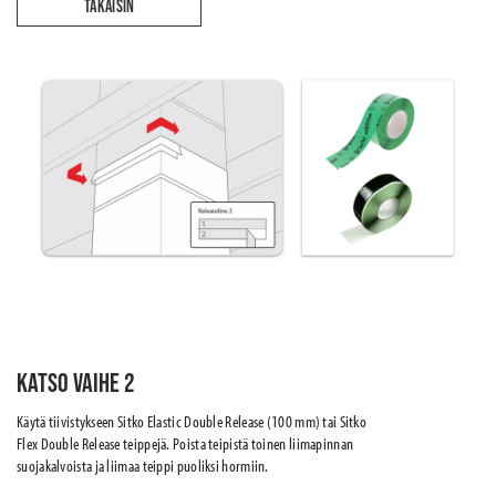
TAKAISIN
Katso vaihe 2
Käytä tiivistykseen Sitko Elastic Double Release (100 mm) tai Sitko
Flex Double Release teippejä. Poista teipistä toinen liimapinnan
suojakalvoista ja liimaa teippi puoliksi hormiin.