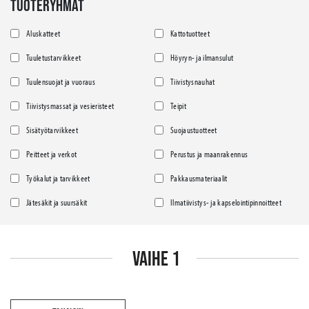
TUOTERYHMÄT
Aluskatteet
Kattotuotteet
Tuuletustarvikkeet
Höyryn- ja ilmansulut
Tuulensuojat ja vuoraus
Tiivistysnauhat
Tiivistysmassat ja vesieristeet
Teipit
Sisätyötarvikkeet
Suojaustuotteet
Peitteet ja verkot
Perustus ja maanrakennus
Työkalut ja tarvikkeet
Pakkausmateriaalit
Jätesäkit ja suursäkit
Ilmatiivistys- ja kapselointipinnoitteet
VAIHE 1