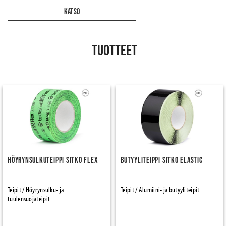
KATSO
TUOTTEET
Höyrynsulkuteippi Sitko Flex
Butyyliteippi Sitko Elastic
Teipit / Höyrynsulku- ja
Teipit / Alumiini- ja butyyliteipit
tuulensuojateipit