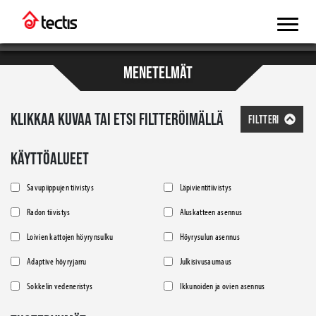
MENETELMÄT
KLIKKAA KUVAA TAI ETSI FILTTERÖIMÄLLÄ
FILTTERI
KÄYTTÖALUEET
Savupiippujen tiivistys
Läpivientitiivistys
Radon tiivistys
Aluskatteen asennus
Loivien kattojen höyrynsulku
Höyrysulun asennus
Adaptive höyryjarru
Julkisivusaumaus
Sokkelin vedeneristys
Ikkunoiden ja ovien asennus