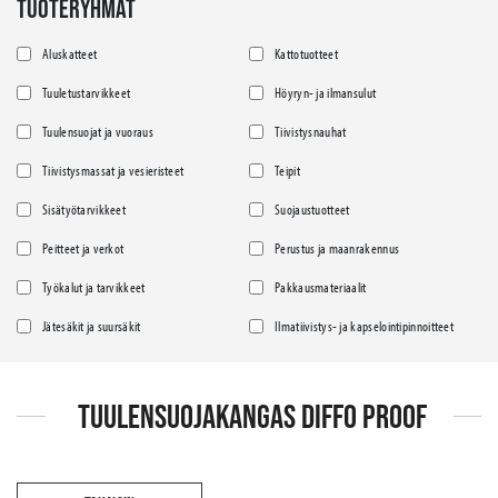
TUOTERYHMÄT
Aluskatteet
Kattotuotteet
Tuuletustarvikkeet
Höyryn- ja ilmansulut
Tuulensuojat ja vuoraus
Tiivistysnauhat
Tiivistysmassat ja vesieristeet
Teipit
Sisätyötarvikkeet
Suojaustuotteet
Peitteet ja verkot
Perustus ja maanrakennus
Työkalut ja tarvikkeet
Pakkausmateriaalit
Jätesäkit ja suursäkit
Ilmatiivistys- ja kapselointipinnoitteet
TUULENSUOJAKANGAS DIFFO PROOF