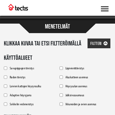
MENETELMÄT
KLIKKAA KUVAA TAI ETSI FILTTERÖIMÄLLÄ
FILTTERI
KÄYTTÖALUEET
Savupiippujen tiivistys
Läpivientitiivistys
Radon tiivistys
Aluskatteen asennus
Loivien kattojen höyrynsulku
Höyrysulun asennus
Adaptive höyryjarru
Julkisivusaumaus
Sokkelin vedeneristys
Ikkunoiden ja ovien asennus