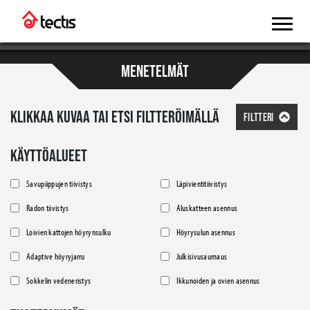
MENETELMÄT
KLIKKAA KUVAA TAI ETSI FILTTERÖIMÄLLÄ
FILTTERI
KÄYTTÖALUEET
Savupiippujen tiivistys
Läpivientitiivistys
Radon tiivistys
Aluskatteen asennus
Loivien kattojen höyrynsulku
Höyrysulun asennus
Adaptive höyryjarru
Julkisivusaumaus
Sokkelin vedeneristys
Ikkunoiden ja ovien asennus