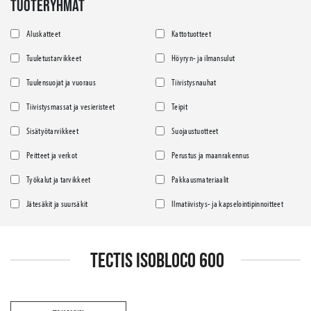
TUOTERYHMÄT
Aluskatteet
Kattotuotteet
Tuuletustarvikkeet
Höyryn- ja ilmansulut
Tuulensuojat ja vuoraus
Tiivistysnauhat
Tiivistysmassat ja vesieristeet
Teipit
Sisätyötarvikkeet
Suojaustuotteet
Peitteet ja verkot
Perustus ja maanrakennus
Työkalut ja tarvikkeet
Pakkausmateriaalit
Jätesäkit ja suursäkit
Ilmatiivistys- ja kapselointipinnoitteet
TECTIS ISOBLOCO 600