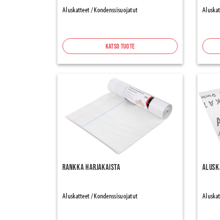
Aluskatteet / Kondenssisuojatut
Aluskat
Katso tuote
Rankka Harjakaista
Alusk
Aluskatteet / Kondenssisuojatut
Aluskat