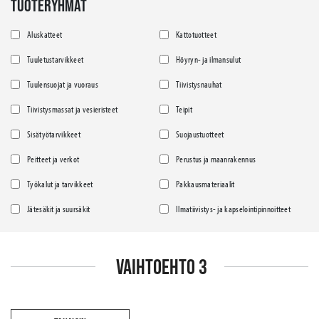
TUOTERYHMÄT
Aluskatteet
Kattotuotteet
Tuuletustarvikkeet
Höyryn- ja ilmansulut
Tuulensuojat ja vuoraus
Tiivistysnauhat
Tiivistysmassat ja vesieristeet
Teipit
Sisätyötarvikkeet
Suojaustuotteet
Peitteet ja verkot
Perustus ja maanrakennus
Työkalut ja tarvikkeet
Pakkausmateriaalit
Jätesäkit ja suursäkit
Ilmatiivistys- ja kapselointipinnoitteet
VAIHTOEHTO 3