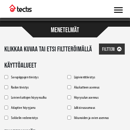
MENETELMÄT
KLIKKAA KUVAA TAI ETSI FILTTERÖIMÄLLÄ
FILTTERI
KÄYTTÖALUEET
Savupiippujen tiivistys
Läpivientitiivistys
Radon tiivistys
Aluskatteen asennus
Loivien kattojen höyrynsulku
Höyrysulun asennus
Adaptive höyryjarru
Julkisivusaumaus
Sokkelin vedeneristys
Ikkunoiden ja ovien asennus