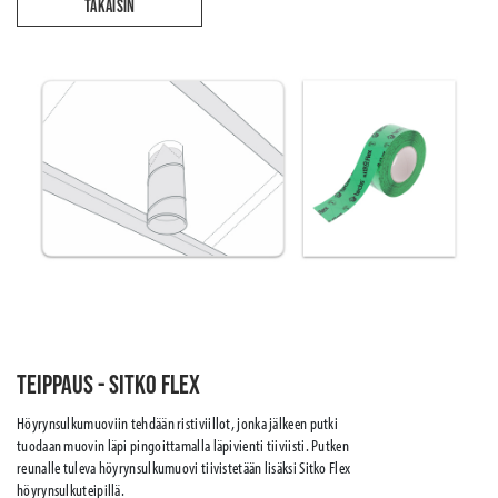
TAKAISIN
Teippaus - Sitko Flex
Höyrynsulkumuoviin tehdään ristiviillot, jonka jälkeen putki
tuodaan muovin läpi pingoittamalla läpivienti tiiviisti. Putken
reunalle tuleva höyrynsulkumuovi tiivistetään lisäksi Sitko Flex
höyrynsulkuteipillä.