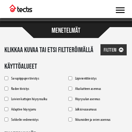
MENETELMÄT
KLIKKAA KUVAA TAI ETSI FILTTERÖIMÄLLÄ
FILTTERI
KÄYTTÖALUEET
Savupiippujen tiivistys
Läpivientitiivistys
Radon tiivistys
Aluskatteen asennus
Loivien kattojen höyrynsulku
Höyrysulun asennus
Adaptive höyryjarru
Julkisivusaumaus
Sokkelin vedeneristys
Ikkunoiden ja ovien asennus