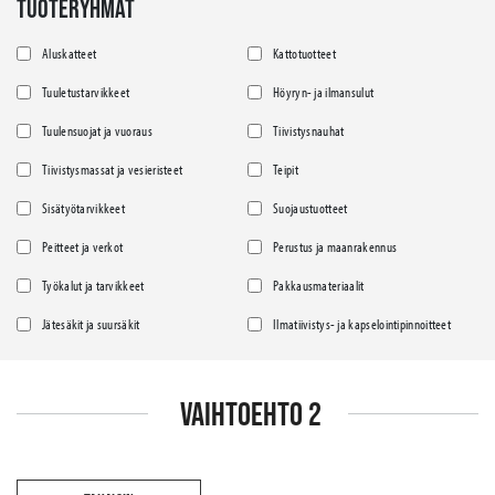
TUOTERYHMÄT
Aluskatteet
Kattotuotteet
Tuuletustarvikkeet
Höyryn- ja ilmansulut
Tuulensuojat ja vuoraus
Tiivistysnauhat
Tiivistysmassat ja vesieristeet
Teipit
Sisätyötarvikkeet
Suojaustuotteet
Peitteet ja verkot
Perustus ja maanrakennus
Työkalut ja tarvikkeet
Pakkausmateriaalit
Jätesäkit ja suursäkit
Ilmatiivistys- ja kapselointipinnoitteet
VAIHTOEHTO 2