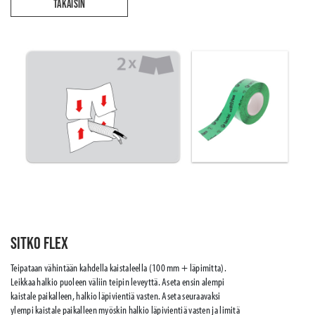
TAKAISIN
Sitko Flex
Teipataan vähintään kahdella kaistaleella (100 mm + läpimitta).
Leikkaa halkio puoleen väliin teipin leveyttä. Aseta ensin alempi
kaistale paikalleen, halkio läpivientiä vasten. Aseta seuraavaksi
ylempi kaistale paikalleen myöskin halkio läpivientiä vasten ja limitä